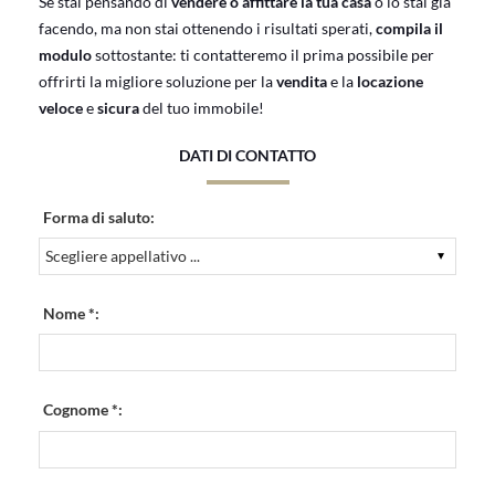
Se stai pensando di
vendere o affittare la tua casa
o lo stai già
facendo, ma non stai ottenendo i risultati sperati,
compila il
modulo
sottostante: ti contatteremo il prima possibile per
offrirti la migliore soluzione per la
vendita
e la
locazione
veloce
e
sicura
del tuo immobile!
DATI DI CONTATTO
Forma di saluto:
Nome *:
Cognome *: