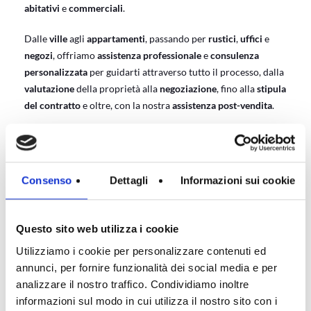
abitativi
e
commerciali
.
Dalle
ville
agli
appartamenti
, passando per
rustici
,
uffici
e
negozi
, offriamo
assistenza professionale
e
consulenza
personalizzata
per guidarti attraverso tutto il processo, dalla
valutazione
della proprietà alla
negoziazione
, fino alla
stipula
del contratto
e oltre, con la nostra
assistenza post-vendita
.
Con la nostra
esperienza
e la nostra
conoscenza pluriennale
del mercato locale
, siamo qui per rendere piacevole e veloce
l’esperienza di
vendita
o
affitto del tuo immobile
.
Consenso
Dettagli
Informazioni sui cookie
3 BUONI MOTIVI PER VENDERE CASA CON PIANO
IMMOBILIARE
Questo sito web utilizza i cookie
Utilizziamo i cookie per personalizzare contenuti ed
annunci, per fornire funzionalità dei social media e per
Hai un immobile a Thiene o in provincia di Vicenza che
analizzare il nostro traffico. Condividiamo inoltre
desideri
vendere velocemente
, e al
miglior prezzo di
informazioni sul modo in cui utilizza il nostro sito con i