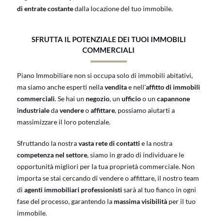
di entrate costante
dalla locazione del tuo immobile.
SFRUTTA IL POTENZIALE DEI TUOI IMMOBILI
COMMERCIALI
Piano Immobiliare non si occupa solo di immobili abitativi,
ma siamo anche esperti nella
vendita
e nell'
affitto di immobili
commerciali
. Se hai un
negozio
, un
ufficio
o un
capannone
industriale
da
vendere
o
affittare
, possiamo aiutarti a
massimizzare il loro potenziale.
Sfruttando la nostra
vasta rete di contatti
e la nostra
competenza nel settore
, siamo in grado di individuare le
opportunità migliori per la tua proprietà commerciale. Non
importa se stai cercando di vendere o affittare, il nostro team
di
agenti immobiliari professionisti
sarà al tuo fianco in ogni
fase del processo, garantendo la
massima visibilità
per il tuo
immobile.