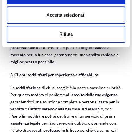
Piano Immobiliare offre la creazione di
video professionali
Accetta selezionati
per tutti gli immobili in vendita, per garantire ai potenziali
acquirenti un’
esperienza immersiva
e ai proprietari una
commercializzazione che valorizzi al meglio l’immobile.
Rifiuta
Inoltre, grazie al nostro servizio di
valutazione immobiliare
professionale
identificheremo per te il
miglior valore di
mercato
per la tua casa, garantendoti una
vendita rapida
e al
miglior prezzo possibile
.
3. Clienti soddisfatti per esperienza e affidabilità
La
soddisfazione
di chi ci sceglie è la nostra massima priorità.
Per questo motivo ci poniamo all’
ascolto delle tue esigenze
,
garantendoti una soluzione completa e personalizzata per la
vendita
o l'
affitto sereno della tua casa
. Ad esempio, con
Piano Immobiliare potrai usufruire di un servizio di
prima
assistenza legale
per risolvere ogni dubbio o domanda con
l’aiuto di
avvocati professionisti
. Ecco perché, da sempre, i