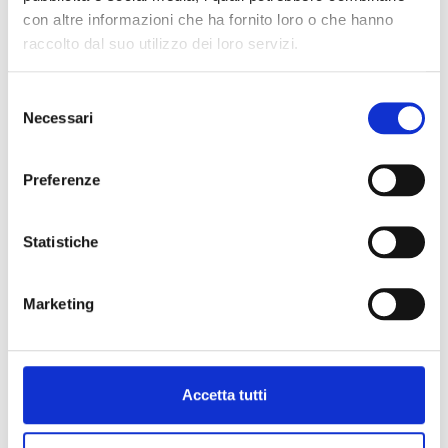
Dove:
Città
con altre informazioni che ha fornito loro o che hanno
raccolto dal suo utilizzo dei loro servizi.
Cosa:
Appartamento, Villa o Villetta ...
Selezione
Necessari
del
consenso
Tipologia di commercializzazione:
Vendita, Locazione ...
Preferenze
Min. camere:
0
Statistiche
Prezzo fino a:
in EUR
Marketing
Accetta tutti
INFORMAZIONI CORRENTI