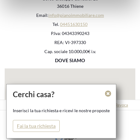
36016 Thiene
Email:
info@pianoimmobiliare.com
Tel.
04451630150
P.Iva: 04343390243
REA: VI-397330
Cap. sociale 10.000,00€ i.v.
DOVE SIAMO
Cerchi casa?
Contatti
Imprint
Protezione dati
Termini e condizioni
Revoca
Inserisci la tua richiesta e ricevi le nostre proposte
PIANO IMMOBILIARE SRL - COPYRIGHT 2026
Fai la tua richiesta
SOFTWARE IMMOBILIARE & WEBDESIGN POWERED BY