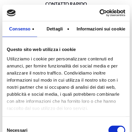
CONTATTO RAPIDO
info@pianoimmobiliare.com
Numero di telefono.:
04451630150
Consenso
Dettagli
Informazioni sui cookie
RICERCA IMMOBILE
Questo sito web utilizza i cookie
Utilizziamo i cookie per personalizzare contenuti ed
Dove:
Città
annunci, per fornire funzionalità dei social media e per
analizzare il nostro traffico. Condividiamo inoltre
informazioni sul modo in cui utilizza il nostro sito con i
Cosa:
Appartamento, Villa o Villetta ...
nostri partner che si occupano di analisi dei dati web,
pubblicità e social media, i quali potrebbero combinarle
con altre informazioni che ha fornito loro o che hanno
Tipologia di commercializzazione:
Vendita, Locazione ...
raccolto dal suo utilizzo dei loro servizi.
Selezione
Min. camere:
0
Necessari
del