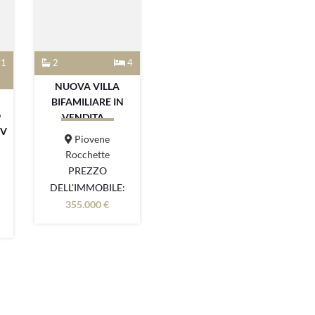
1
2
4
NUOVA VILLA
BIFAMILIARE IN
O
VENDITA ...
 V
Piovene
Rocchette
PREZZO
DELL'IMMOBILE:
355.000 €