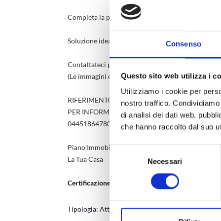
Completa la proprietà un posto auto coperto.
Soluzione ideale per investimento o per chi cerca u
Consenso
Contattateci per maggiori informazioni o per preno
Questo sito web utilizza i c
(Le immagini dell'arredo sono solo a scopo illustra
Utilizziamo i cookie per perso
RIFERIMENTO ANNUNCIO: 1214
nostro traffico. Condividiamo 
PER INFORMAZIONI CHIAMA: 0445 1630150 (oppu
di analisi dei dati web, pubbl
04451864780, indicando il riferimento dell’annunc
che hanno raccolto dal suo uti
Piano Immobiliare
Selezione
La Tua Casa
Necessari
del
consenso
Certificazione energetica
Tipologia: Attestato di prestazione energetica (AP