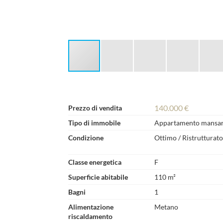
140.000 €
Prezzo di vendita
Tipo di immobile
Appartamento mansa
Condizione
Ottimo / Ristrutturato
Classe energetica
F
Superficie abitabile
110 m²
Bagni
1
Alimentazione
Metano
riscaldamento