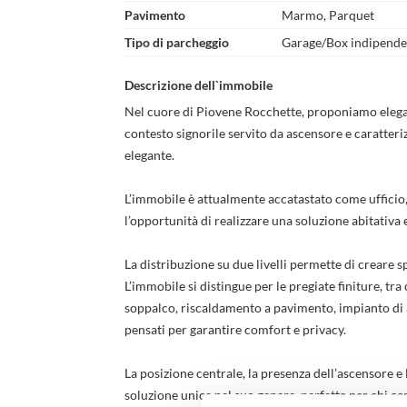
Pavimento
Marmo, Parquet
Tipo di parcheggio
Garage/Box indipende
Descrizione dell`immobile
Nel cuore di Piovene Rocchette, proponiamo elegan
contesto signorile servito da ascensore e caratteri
elegante.
L’immobile è attualmente accatastato come ufficio,
l’opportunità di realizzare una soluzione abitativa
La distribuzione su due livelli permette di creare s
L’immobile si distingue per le pregiate finiture, tr
soppalco, riscaldamento a pavimento, impianto di 
pensati per garantire comfort e privacy.
La posizione centrale, la presenza dell’ascensore 
soluzione unica nel suo genere, perfetta per chi cer