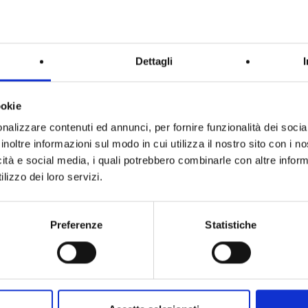
n’abitazione moderna, elegante e comoda a tutti i servizi.
Dettagli
tare una visita.
ookie
tivo)
nalizzare contenuti ed annunci, per fornire funzionalità dei socia
inoltre informazioni sul modo in cui utilizza il nostro sito con i 
re contattaci subito su WhatsApp al numero
icità e social media, i quali potrebbero combinarle con altre inform
io).
lizzo dei loro servizi.
Preferenze
Statistiche
E)