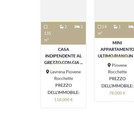
2
3
54
1
135
m²
m²
MINI
CASA
APPARTAMENT
INDIPENDENTE AL
ULTIMO PIANO IN
GREZZO CON GIA ...
...
Piovene
Levrena Piovene
Rocchette
Rocchette
PREZZO
PREZZO
DELL'IMMOBILE:
DELL'IMMOBILE:
78.000 €
118.000 €