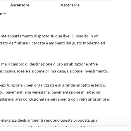
Ascensore
Ascensore
nte
te appartamento disposto su due livelli, inserito in un
zzato da finiture ricercate e ambienti dal gusto moderno ed
 ma il cambio di destinazione d’uso ad abitazione offre
 esclusiva, ideale sia come prima casa, sia come investimento.
pazi funzionali, ben organizzati e di grande impatto estetico.
a cui pavimenti alla veneziana, pavimentazione in legno sul
allarme, aria condizionata e serramenti con vetri antirumore,
e l’eleganza degli ambienti rendono questa proposta una
ca uno spazio raffinato e versatile nel cuore del paese.