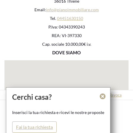
36016 Thiene
Email:
info@pianoimmobiliare.com
Tel.
04451630150
P.Iva: 04343390243
REA: VI-397330
Cap. sociale 10.000,00€ i.v.
DOVE SIAMO
Cerchi casa?
Contatti
Imprint
Protezione dati
Termini e condizioni
Revoca
PIANO IMMOBILIARE SRL - COPYRIGHT 2026
Inserisci la tua richiesta e ricevi le nostre proposte
SOFTWARE IMMOBILIARE & WEBDESIGN POWERED BY
Fai la tua richiesta