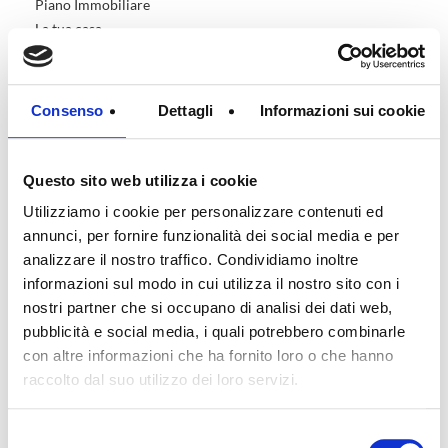
Piano Immobiliare
La tua casa
Certificazione energetica
Consenso
Dettagli
Informazioni sui cookie
Tipologia: Attestato di prestazione energetica (APE)
Valido fino al: 16.11.2023
Anno di costruzione (da certificazione energetica): 1978
Questo sito web utilizza i cookie
Utilizziamo i cookie per personalizzare contenuti ed
annunci, per fornire funzionalità dei social media e per
analizzare il nostro traffico. Condividiamo inoltre
informazioni sul modo in cui utilizza il nostro sito con i
nostri partner che si occupano di analisi dei dati web,
pubblicità e social media, i quali potrebbero combinarle
con altre informazioni che ha fornito loro o che hanno
raccolto dal suo utilizzo dei loro servizi.
Selezione