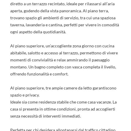
diretto a un terrazzo recintato, ideale per rilassarsi all’aria
aperta, godendo della vista panoramica. Al piano terra,
trovano spazio gli ambienti di servizio, tra cui una spaziosa
taverna, lavanderia e cantina, perfetti per vivere in comodità
ogni aspetto della quotidianità.
Al piano superiore, un’accogliente zona giorno con cucina
abitabile, salotto e accesso al terrazzo, permettono di vivere
momenti di convivialità e relax ammirando il paesaggio
montano. Un bagno completo con vasca completa il livello,
offrendo funzionalità e comfort.
Al piano superiore, tre ampie camere da letto garantiscono
spazio e privacy.
Ideale sia come residenza stabile che come casa vacanze. La
casa si presenta in ottime condizioni, pronta ad accoglierti
senza necessità di interventi immediati.
Perfetta per chi desidera allontanarsi dal traffico cittadino