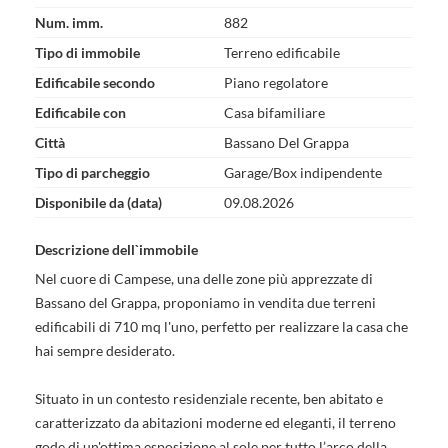
Num. imm.
882
Tipo di immobile
Terreno edificabile
Edificabile secondo
Piano regolatore
Edificabile con
Casa bifamiliare
Città
Bassano Del Grappa
Tipo di parcheggio
Garage/Box indipendente
Disponibile da (data)
09.08.2026
Descrizione dell`immobile
Nel cuore di Campese, una delle zone più apprezzate di
Bassano del Grappa, proponiamo in vendita due terreni
edificabili di 710 mq l'uno, perfetto per realizzare la casa che
hai sempre desiderato.
Situato in un contesto residenziale recente, ben abitato e
caratterizzato da abitazioni moderne ed eleganti, il terreno
gode di un'ottima esposizione al sole per tutto l’arco della