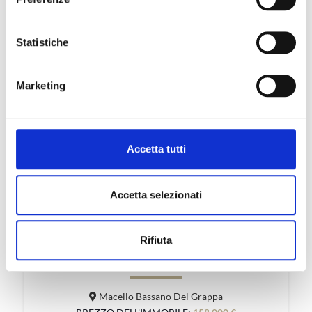
3 Offerte trovate
Statistiche
Marketing
Accetta tutti
Accetta selezionati
100 m²
1
3
Rifiuta
APPARTAMENTO TRICAMERE IN VENDITA I ...
Macello Bassano Del Grappa