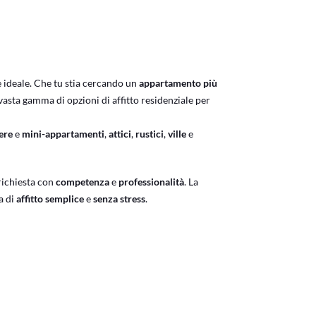
e ideale. Che tu stia cercando un
appartamento più
asta gamma di opzioni di affitto residenziale per
ere
e
mini-appartamenti
,
attici
,
rustici
,
ville
e
richiesta con
competenza
e
professionalità
. La
a di
affitto semplice
e
senza stress
.