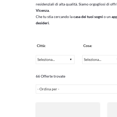
residenziali di alta qualità. Siamo orgogliosi di off
Vicenza
.
Che tu stia cercando la
casa dei tuoi sogni
o un
app
desideri
.
Città:
Cosa:
66 Offerte trovate