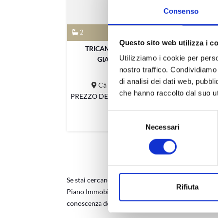
Consenso
2
3
1
Questo sito web utilizza i c
TRICAMERE DUPLEX CON
CA
Utilizziamo i cookie per perso
GIARDINO IN VE ...
nostro traffico. Condividiamo 
di analisi dei dati web, pubbl
Cà magre Rozzampia
che hanno raccolto dal suo uti
PREZZO DELL'IMMOBILE:
195.000 €
PRE
Selezione
Necessari
del
consenso
Se stai cercando una
casa in vendita
o
in affitto
a T
Rifiuta
Piano Immobiliare ti offre una
vasta gamma di imm
conoscenza del mercato immobiliare locale e lav