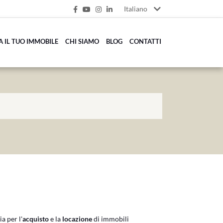
Italiano
A IL TUO IMMOBILE
CHI SIAMO
BLOG
CONTATTI
a per l'
acquisto
e la
locazione
di immobili