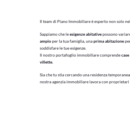
Il team di Piano Immobiliare è esperto non solo nel
Sappiamo che le
esigenze abitative
possono variare
ampio
per la tua famiglia, una
prima abitazione
pe
soddisfare le tue esigenze.
Il nostro portafoglio immobiliare comprende
case
villette
.
Sia che tu stia cercando una residenza temporanea 
nostra agenzia immobiliare lavora con proprietari