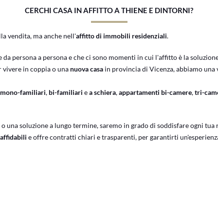
CERCHI CASA IN AFFITTO A THIENE E DINTORNI?
la vendita, ma anche nell'
affitto di immobili residenziali
.
 da persona a persona e che ci sono momenti in cui l'affitto è la soluzion
r vivere in coppia o una
nuova casa
in provincia di Vicenza, abbiamo una v
 mono-familiari
,
bi-familiari
e
a schiera
,
appartamenti bi-camere
,
tri-cam
o una soluzione a lungo termine, saremo in grado di soddisfare ogni tua 
affidabili
e offre contratti chiari e trasparenti, per garantirti un'esperienz