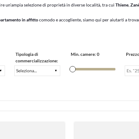
rire un'ampia selezione di proprietà in diverse località, tra cui
Thiene
,
Zan
artamento in affitto
comodo e accogliente, siamo qui per aiutarti a trova
Tipologia di
Min. camere:
0
Prezzo
commercializzazione: