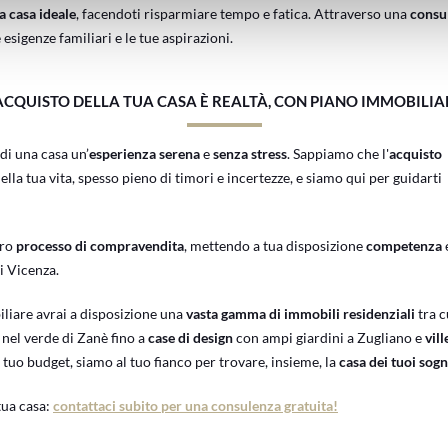
a casa ideale
, facendoti risparmiare tempo e fatica. Attraverso una
consu
e esigenze familiari e le tue aspirazioni.
’ACQUISTO DELLA TUA CASA È REALTÀ, CON PIANO IMMOBILIA
di una casa un’
esperienza serena
e
senza stress
. Sappiamo che l'
acquisto
a tua vita, spesso pieno di timori e incertezze, e siamo qui per guidarti
ero
processo di compravendita
, mettendo a tua disposizione
competenza
di Vicenza.
liare avrai a disposizione una
vasta gamma di immobili residenziali
tra c
nel verde di Zanè fino a
case di design
con ampi giardini a Zugliano e
vil
 tuo budget, siamo al tuo fianco per trovare, insieme, la
casa dei tuoi sogn
 tua casa:
contattaci subito per una consulenza gratuita!