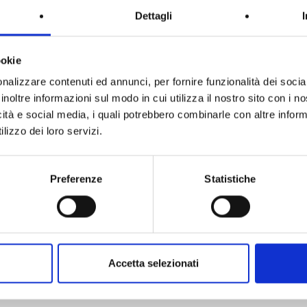
Dettagli
16 m²
3
3
100 m²
1
ookie
SA INDIPENDENTE A THIENE
APPARTAMENTO TRICAMERE
nalizzare contenuti ed annunci, per fornire funzionalità dei socia
CON GIAR ...
VENDITA I ...
inoltre informazioni sul modo in cui utilizza il nostro sito con i 
icità e social media, i quali potrebbero combinarle con altre inform
Thiene
Macello Bassano Del Grap
lizzo dei loro servizi.
ZZO DELL'IMMOBILE:
425.000 €
PREZZO DELL'IMMOBILE:
158.
Preferenze
Statistiche
1
2
3
4
5
6
7
8
9
hiene, Zanè, Zugliano, Marano Vicentino e
provincia di Vicenza
, sei nel 
Accetta selezionati
obili residenziali
che includono
case
,
appartamenti
,
ville
,
villette
e molte
oriamo attentamente per comprendere pienamente le tue preferenze.