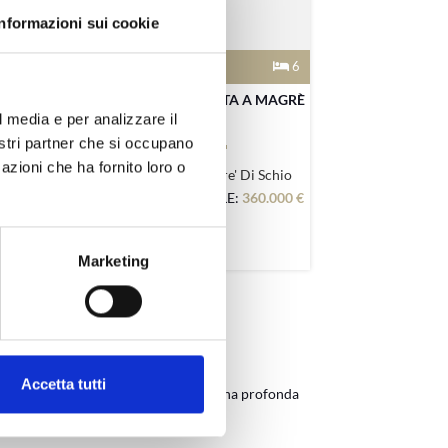
Informazioni sui cookie
3
4
6
 IN
BIFAMILIARE IN VENDITA A MAGRÈ
l media e per analizzare il
nostri partner che si occupano
azioni che ha fornito loro o
pa
Via Borgosesia Magre' Di Schio
000 €
PREZZO DELL'IMMOBILE:
360.000 €
Marketing
posto giusto!
Accetta tutti
 altre soluzioni abitative. Abbiamo una profonda