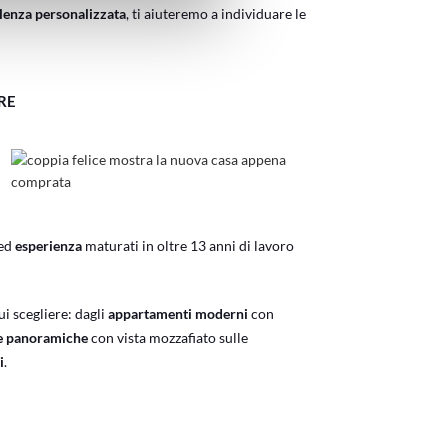
lenza personalizzata
, ti aiuteremo a individuare le
RE
ed
esperienza
maturati in oltre 13 anni di lavoro
ui scegliere: dagli
appartamenti moderni
con
le panoramiche
con vista mozzafiato sulle
i
.