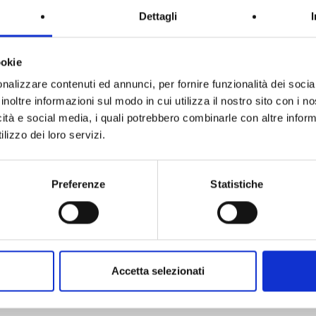
Dettagli
0 m²
2
3
710 m²
ookie
OVA CASA CON GIARDINO IN
LOTTO EDIFICABILE PER CA
nalizzare contenuti ed annunci, per fornire funzionalità dei socia
VENDITA ...
SINGOLA ...
inoltre informazioni sul modo in cui utilizza il nostro sito con i 
icità e social media, i quali potrebbero combinarle con altre inform
Chiuppano
Bassano Del Grappa
lizzo dei loro servizi.
ZZO DELL'IMMOBILE:
215.000 €
PREZZO DELL'IMMOBILE:
108.
Preferenze
Statistiche
1
2
3
4
5
6
7
8
9
hiene, Zanè, Zugliano, Marano Vicentino e
provincia di Vicenza
, sei nel 
Accetta selezionati
obili residenziali
che includono
case
,
appartamenti
,
ville
,
villette
e molte
oriamo attentamente per comprendere pienamente le tue preferenze.