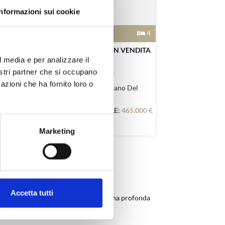
Informazioni sui cookie
229 m²
2
4
SA
CASA INDIPENDENTE IN VENDITA
l media e per analizzare il
IN COL ...
nostri partner che si occupano
azioni che ha fornito loro o
Contrà Privà Bassano Del
Grappa
000 €
PREZZO DELL'IMMOBILE:
465.000 €
Marketing
posto giusto!
Accetta tutti
 altre soluzioni abitative. Abbiamo una profonda