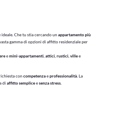
e ideale. Che tu stia cercando un
appartamento più
asta gamma di opzioni di affitto residenziale per
ere
e
mini-appartamenti
,
attici
,
rustici
,
ville
e
richiesta con
competenza
e
professionalità
. La
a di
affitto semplice
e
senza stress
.