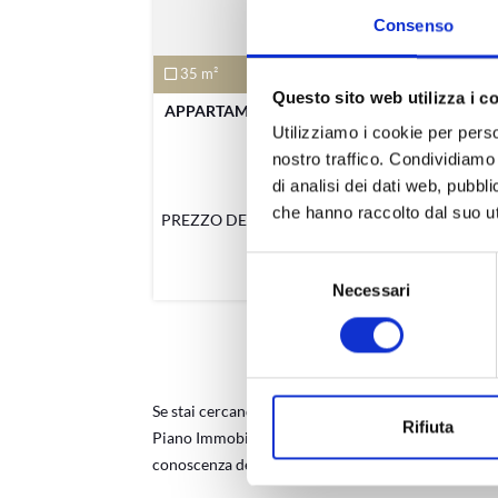
Consenso
35 m²
1
1
7
Questo sito web utilizza i c
APPARTAMENTO CON PISCINA IN
NU
Utilizziamo i cookie per perso
VENDITA ...
nostro traffico. Condividiamo 
di analisi dei dati web, pubbl
Chioggia
che hanno raccolto dal suo uti
PREZZO DELL'IMMOBILE:
112.000 €
PRE
Selezione
Necessari
del
consenso
Se stai cercando una
casa in vendita
o
in affitto
a T
Rifiuta
Piano Immobiliare ti offre una
vasta gamma di imm
conoscenza del mercato immobiliare locale e lav