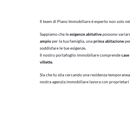
Il team di Piano Immobiliare è esperto non solo nel
Sappiamo che le
esigenze abitative
possono variare
ampio
per la tua famiglia, una
prima abitazione
pe
soddisfare le tue esigenze.
Il nostro portafoglio immobiliare comprende
case
villette
.
Sia che tu stia cercando una residenza temporanea 
nostra agenzia immobiliare lavora con proprietari