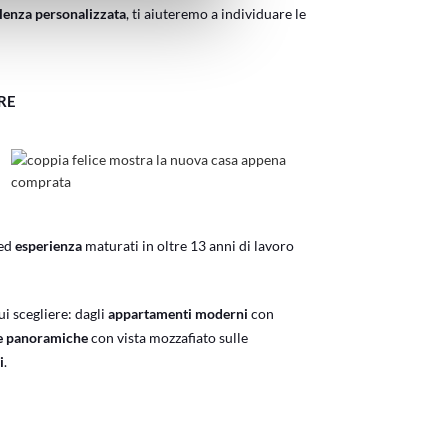
lenza personalizzata
, ti aiuteremo a individuare le
RE
ed
esperienza
maturati in oltre 13 anni di lavoro
ui scegliere: dagli
appartamenti moderni
con
le panoramiche
con vista mozzafiato sulle
i
.