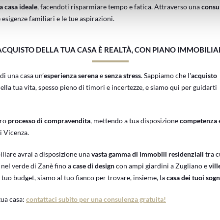
a casa ideale
, facendoti risparmiare tempo e fatica. Attraverso una
consu
e esigenze familiari e le tue aspirazioni.
’ACQUISTO DELLA TUA CASA È REALTÀ, CON PIANO IMMOBILIA
di una casa un’
esperienza serena
e
senza stress
. Sappiamo che l'
acquisto
a tua vita, spesso pieno di timori e incertezze, e siamo qui per guidarti
ero
processo di compravendita
, mettendo a tua disposizione
competenza
di Vicenza.
liare avrai a disposizione una
vasta gamma di immobili residenziali
tra c
nel verde di Zanè fino a
case di design
con ampi giardini a Zugliano e
vil
 tuo budget, siamo al tuo fianco per trovare, insieme, la
casa dei tuoi sogn
 tua casa:
contattaci subito per una consulenza gratuita!