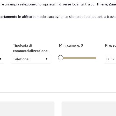
rire un'ampia selezione di proprietà in diverse località, tra cui
Thiene
,
Zan
artamento in affitto
comodo e accogliente, siamo qui per aiutarti a trova
Tipologia di
Min. camere:
0
Prezzo
commercializzazione: