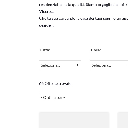
residenziali di alta qualità. Siamo orgogliosi di off
Vicenza
.
Che tu stia cercando la
casa dei tuoi sogni
o un
app
desideri
.
Città:
Cosa:
66 Offerte trovate