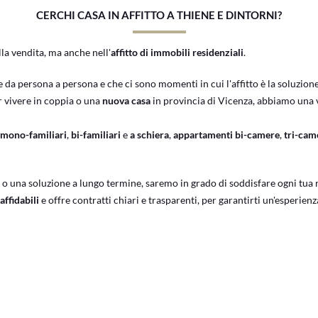
CERCHI CASA IN AFFITTO A THIENE E DINTORNI?
la vendita, ma anche nell'
affitto di immobili residenziali
.
 da persona a persona e che ci sono momenti in cui l'affitto è la soluzion
r vivere in coppia o una
nuova casa
in provincia di Vicenza, abbiamo una v
 mono-familiari
,
bi-familiari
e
a schiera
,
appartamenti bi-camere
,
tri-cam
o una soluzione a lungo termine, saremo in grado di soddisfare ogni tua 
affidabili
e offre contratti chiari e trasparenti, per garantirti un'esperienz