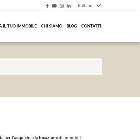
Italiano
A IL TUO IMMOBILE
CHI SIAMO
BLOG
CONTATTI
a per l'
acquisto
e la
locazione
di immobili