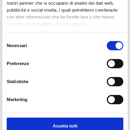
Indietro alla richiesta precedente
nostri partner che si occupano di analisi dei dati web,
pubblicità e social media, i quali potrebbero combinarle
Contattateci:
con altre informazioni che ha fornito loro o che hanno
raccolto dal suo utilizzo dei loro servizi.
Telefono:
04451630150
Email:
info@pianoimmobiliare.com
Selezione
Necessari
del
consenso
Preferenze
CONTATTO
Statistiche
Piano Immobiliare Srl
Corso Giuseppe Garibaldi 20
Marketing
36016 Thiene
Email:
info@pianoimmobiliare.com
Tel.
04451630150
P.Iva: 04343390243
Accetta tutti