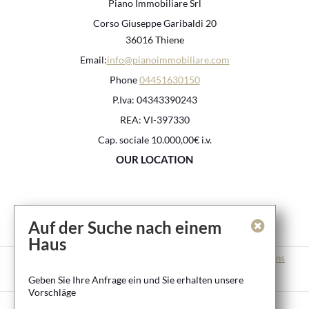
Piano Immobiliare Srl
Corso Giuseppe Garibaldi 20
36016 Thiene
Email:
info@pianoimmobiliare.com
Phone
04451630150
P.Iva: 04343390243
REA: VI-397330
Cap. sociale 10.000,00€ i.v.
OUR LOCATION
Auf der Suche nach einem
Haus
Contact
Imprint
Privacy Policy
Provision and Usage Conditions
Geben Sie Ihre Anfrage ein und Sie erhalten unsere
Right of cancelation
Vorschläge