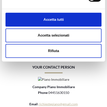
Back to previous page
Accetta tutti
Kommen Sie auf uns zu:
Phone:
04451630150
Accetta selezionati
Email:
info@pianoimmobiliare.com
Rifiuta
YOUR CONTACT PERSON
Company Piano Immobiliare
Phone
04451630150
Email
richiestepiano@gmail.com