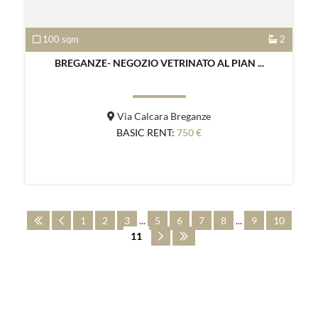
100 sqm
2
BREGANZE- NEGOZIO VETRINATO AL PIAN ...
Via Calcara Breganze
BASIC RENT:
750 €
1
2
3
...
5
6
7
8
...
9
10
11