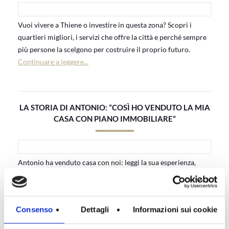
Vuoi vivere a Thiene o investire in questa zona? Scopri i
quartieri migliori, i servizi che offre la città e perché sempre
più persone la scelgono per costruire il proprio futuro.
Continuare a leggere...
LA STORIA DI ANTONIO: “COSÌ HO VENDUTO LA MIA
CASA CON PIANO IMMOBILIARE”
Antonio ha venduto casa con noi: leggi la sua esperienza,
dall’Open House alle offerte ricevute, e scopri come un
supporto professionale può fare davvero la differenza.
Continuare a leggere...
Consenso
Dettagli
Informazioni sui cookie