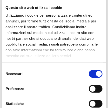
5 DOMANDE A NICOLA ROMERE, AGENTE
Questo sito web utilizza i cookie
IMMOBILIARE
Utilizziamo i cookie per personalizzare contenuti ed
annunci, per fornire funzionalità dei social media e per
analizzare il nostro traffico. Condividiamo inoltre
informazioni sul modo in cui utilizza il nostro sito con i
Cosa rende unica Piano Immobiliare? Lo racconta Nicola
nostri partner che si occupano di analisi dei dati web,
Romere, fondatore dell’agenzia: ascolto, trasparenza e un
pubblicità e social media, i quali potrebbero combinarle
approccio su misura per ogni cliente.
Continuare a leggere...
con altre informazioni che ha fornito loro o che hanno
raccolto dal suo utilizzo dei loro servizi.
Selezione
Necessari
del
CONTATTO RAPIDO
consenso
Preferenze
info@pianoimmobiliare.com
Numero di telefono.:
04451630150
Statistiche