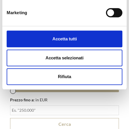
RICERCA IMMOBILE
Marketing
Dove:
Città
Accetta tutti
Cosa:
Appartamento, Villa o Villetta ...
Accetta selezionati
Tipologia di commercializzazione:
Vendita, Locazione ...
Rifiuta
Min. camere:
0
Prezzo fino a:
in EUR